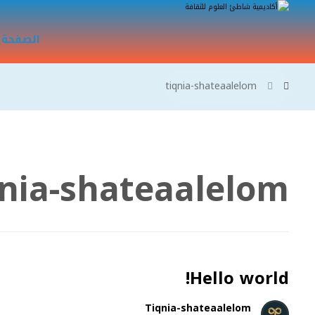
الصفحة 
tiqnia-shateaalelom
qnia-shateaalelom
Hello world!
Tiqnia-shateaalelom