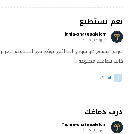
نعم تستطيع
Tiqnia-shateaalelom
يونيو ١٠, ٢٠١٧
لوريم ايبسوم هو نموذج افتراضي يوضع في التصاميم لتعرض
كانت تصاميم مطبوعه ...
اقرأ أكثر
درب دماغك
Tiqnia-shateaalelom
يونيو ١٠, ٢٠١٧