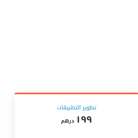
تطوير التطبيقات
١٩٩
درهم