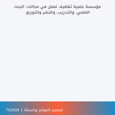
مؤسسة علمية ثقافية، تعمل في مجالات: البحث
العلمي، والتدريب، والنشر والتوزيع.
201118882919+
info@shateaalelom.com
القاهرة - مصر
تصميم الموقع بواسطة | TIQNIA