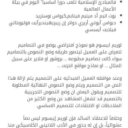
فالمبادئ الإسلامية تلعب دوراً أساسيا ً اليوم في بيئة
الأعمال العالمية
يوت انيم أد مينيم فينايم,كيواس نوستريد
ديواس أيوتي أريري دولار إن ريبريهينديرأيت فوليوبتاتي
فيلايت أيسسي
لوريم ايبسوم هو نموذج افتراضي يوضع في التصاميم
لتعرض على العميل ليتصور طريقه وضع النصوص بالتصاميم
سواء كانت تصاميم مطبوعه … بروشور او فلاير على سبيل
المثال … او نماذج مواقع انترنت …
وعند موافقه العميل المبدئيه على التصميم يتم ازالة هذا
النص من التصميم ويتم وضع النصوص النهائية المطلوبة
للتصميم ويقول البعض ان وضع النصوص التجريبية
بالتصميم قد تشغل المشاهد عن وضع الكثير من
الملاحظات او الانتقادات للتصميم الاساسي.
وخلافاَ للاعتقاد السائد فإن لوريم إيبسوم ليس نصاَ
عشوائياً، بل إن له جذور في الأدب اللاتيني الكلاسيكي منذ